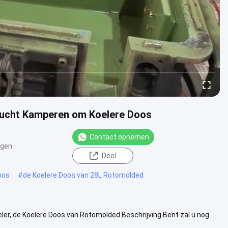
nlucht Kamperen om Koelere Doos
Contact opnemen
ngen
Deel
oos
#
de Koelere Doos van 28L Rotomolded
ler, de Koelere Doos van Rotomolded Beschrijving Bent zal u nog
enluchtacti...
Bekijk meer