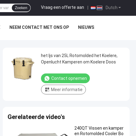
Vraag een offerte aan
|
Dutch
Zoeken
E
NEEM CONTACT MET ONS OP
NIEUWS
het Ijs van 25L Rotomolded het Koelere,
Openlucht Kamperen om Koelere Doos
Contact opnemen
Meer informatie
Gerelateerde video's
240QT Vissen en kamper
en Rotomolded Cooler Bo