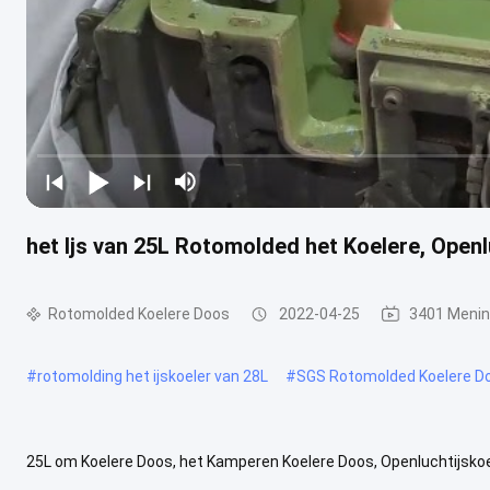
het Ijs van 25L Rotomolded het Koelere, Ope
Rotomolded Koelere Doos
2022-04-25
3401 Meni
#
rotomolding het ijskoeler van 28L
#
SGS Rotomolded Koelere D
25L om Koelere Doos, het Kamperen Koelere Doos, Openluchtijskoe
ongerust gemaakt over voedsel worden bedorven wanneer u aan op