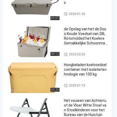
x
Rotomolded Koelere Doos
2026-01-26
09:07
de Opslag van het de Doo
s Koude Voedsel van 28L
Rotomolded het Koelere
Gemakkelijke Schoonmak
en
Rotomolded Koelere Doos
00:12
2023-02-23
Hoogbeladen koelvoedsel
container met isolatietec
hnologie van 100 kg
geïsoleerde voedseltransportc
2025-01-15
ontainers
00:26
Het vouwen van Achterru
st de Vloer Witte Stoel va
n Stoelkinderen voor het
Bureau van de Huistuin