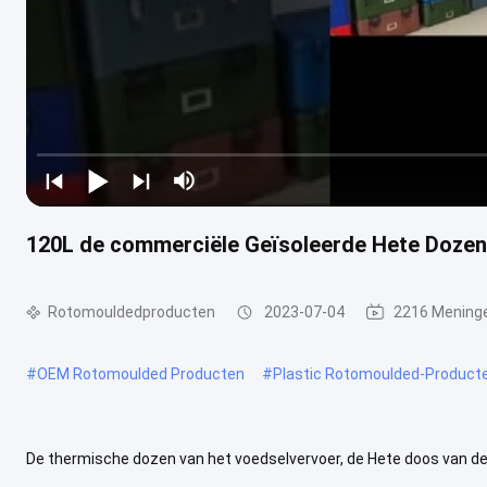
120L de commerciële Geïsoleerde Hete Dozen
Rotomouldedproducten
2023-07-04
2216 Mening
#
OEM Rotomoulded Producten
#
Plastic Rotomoulded-Product
De thermische dozen van het voedselvervoer, de Hete doos van de 
pandrager, Commerciële geïsoleerde het voedseldrager van 120L, H