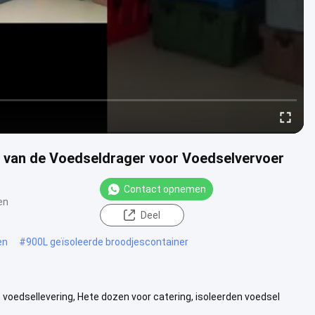
 van de Voedseldrager voor Voedselvervoer
Contact opnemen
en
Deel
en
#
900L geïsoleerde broodjescontainer
voedsellevering, Hete dozen voor catering, isoleerden voedsel
ete dozen ...
Bekijk meer