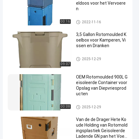
eldoos voor het Vervoere
n
Rotomouldedproducten
00:16
2022-11-16
3,5 Gallon Rotomoulded K
oelbox voor Kamperen, Vi
ssen en Dranken
Rotomouldedproducten
2025-12-29
09:07
OEM Rotomoulded 900L G
eïsoleerde Container voor
Opslag van Diepvriesprod
ucten
Rotomouldedproducten
00:08
2025-12-29
Van de de Drager Hete Ko
ude Holding van Rotomold
ingsplastiek Geïsoleerde
Ladende GN pan het Voed