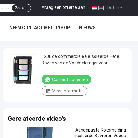
Vraag een offerte aan
|
Dutch
Zoeken
E
NEEM CONTACT MET ONS OP
NIEUWS
120L de commerciële Geïsoleerde Hete
Dozen van de Voedseldrager voor
Voedselvervoer
Contact opnemen
Meer informatie
Gerelateerde video's
Aangepaste Rotomolding
isoleerde Bevroren Voeds