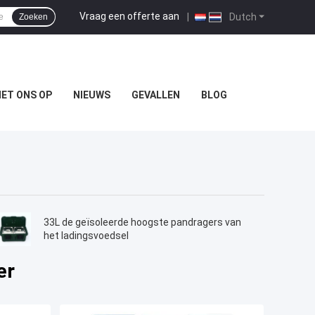
Vraag een offerte aan
|
Dutch
Zoeken
ET ONS OP
NIEUWS
GEVALLEN
BLOG
33L de geïsoleerde hoogste pandragers van
het ladingsvoedsel
er