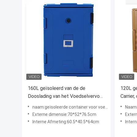
160L geïsoleerd van de de
120L g
Dooslading van het Voedselvervoer
Carrier
het Bakseldienblad
het Vo
naam:geïsoleerde container voor voedselvervoer
Naam:
Externe dimensie:70*52*76.5cm
Exter
Interne Afmeting:60.5*40.5*64cm
Inter