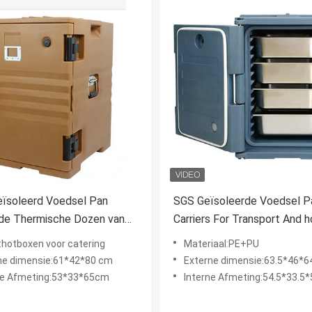
eïsoleerd Voedsel Pan
SGS Geïsoleerde Voedsel P
, de Thermische Dozen van
Carriers For Transport And 
edselvervoer
Koud Heet Voedsel
hotboxen voor catering
Materiaal:PE+PU
ne dimensie:61*42*80 cm
Externe dimensie:63.5*46*
ne Afmeting:53*33*65cm
Interne Afmeting:54.5*33.5