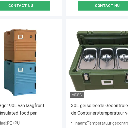
CONTACT NU
CONTACT NU
ager 90L van laagfront
30L geïsoleerde Gecontrol
 insulated food pan
de Containerstemperatuur v
Voedselvervoer
iaal:PE+PU
naam:Temperatuur gecontroleer