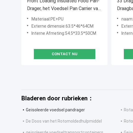
Front Loading Insulated Food Pan-
33 Drag
Drager, het Voedsel Pan Carrier van
Draagb
het Polyurethaanschuim 6 Laag
voor Ca
Materiaal:PE+PU
naam:t
Externe dimensie:63.5*46*64CM
Exter
Interne Afmeting:54.5*33.5*50CM
Inter
CONTACT NU
Bladeren door rubrieken：
Geïsoleerde voedsel pandrager
Rota
De Doos van het Rotomoldedhulpmiddel
Roto
geïsoleerde voedseltransportcontainers
Geïs