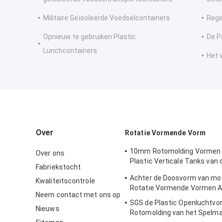
Militaire Geïsoleerde Voedselcontainers
Rege
Opnieuw te gebruiken Plastic
De P
Lunchcontainers
Het 
Over
Rotatie Vormende Vorm
10mm Rotomolding Vormen 
Over ons
Plastic Verticale Tanks van 
Fabriekstocht
Wateropslag
Achter de Doosvorm van mot
Kwaliteitscontrole
Rotatie Vormende Vormen 
Neem contact met ons op
SGS de Plastic Openluchtvo
Nieuws
Rotomolding van het Spelma