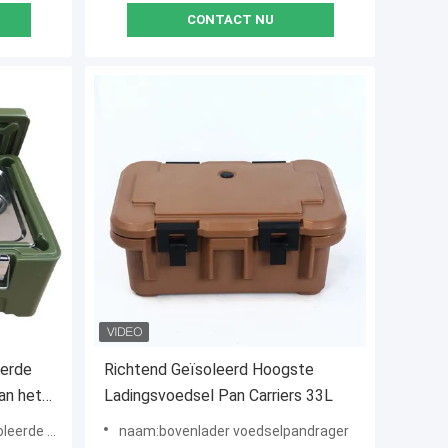
CONTACT NU
eerde
Richtend Geïsoleerd Hoogste
an het
Ladingsvoedsel Pan Carriers 33L
de dozen
naam:bovenlader voedselpandrager