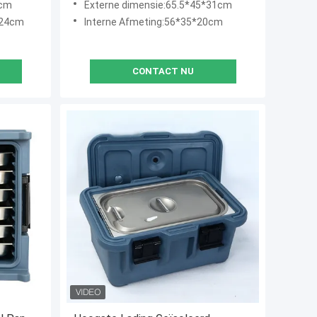
 cm
Externe dimensie:65.5*45*31cm
*24cm
Interne Afmeting:56*35*20cm
CONTACT NU