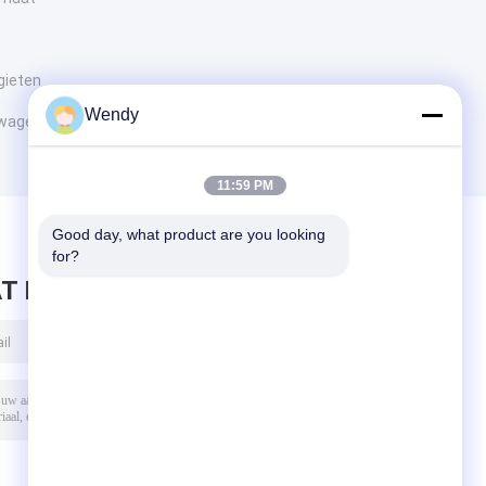
gieten
Wendy
wagentje
11:59 PM
Good day, what product are you looking 
for?
T BERICHT ACHTER