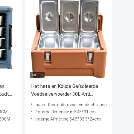
an
Het hete en Koude Geïsoleerde
houdt
Voedselvervoerder 30L Anti
Barsten
naam:thermobox voor voedseltransport
64CM
Externe dimensie:63*45*31 cm
*50CM
Interne Afmeting:54.5*33.5*24cm