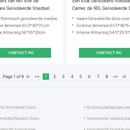
ers van het liter de
Één stuk Geïsoleerd Voedse
are Geïsoleerde Voedsel
Carrier, de 90L Geïsoleerde 
tering
van het
hermisch geïsoleerde voedseldrager
naam:Geïsoleerde doos voor het bezorgen v
Voedselverwarmingstoestel
ne dimensie:65.5*45*31cm
Externe dimensie:63.5*46*
ne Afmeting:56*35*20cm
Interne Afmeting:54.5*33.5
CONTACT NU
CONTACT NU
Page 1 of 8
|<
<<
1
2
3
4
5
6
7
8
>>
>|
tie Vormende Vorm
Rotomouldedproducte
molded Koelere Doos
Verwarmde voedsel pa
oleerde Soepdrager
Geïsoleerde Drankaut