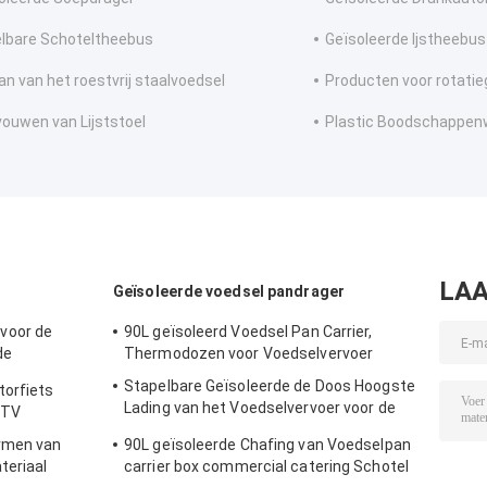
lbare Schoteltheebus
Geïsoleerde Ijstheebus
an van het roestvrij staalvoedsel
Producten voor rotatie
vouwen van Lijststoel
Plastic Boodschappen
LAA
Geïsoleerde voedsel pandrager
voor de
90L geïsoleerd Voedsel Pan Carrier,
de
Thermodozen voor Voedselvervoer
Stapelbare Geïsoleerde de Doos Hoogste
orfiets
Lading van het Voedselvervoer voor de
ATV
Pannen van GN
rmen van
90L geïsoleerde Chafing van Voedselpan
teriaal
carrier box commercial catering Schotel