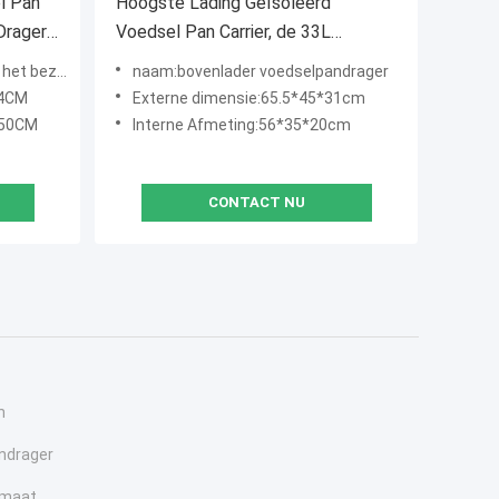
l Pan
Hoogste Lading Geïsoleerd
Drager
Voedsel Pan Carrier, de 33L
Geïsoleerde Containers van het
an warm eten
naam:bovenlader voedselpandrager
Voedselvervoer
64CM
Externe dimensie:65.5*45*31cm
*50CM
Interne Afmeting:56*35*20cm
CONTACT NU
n
ndrager
omaat