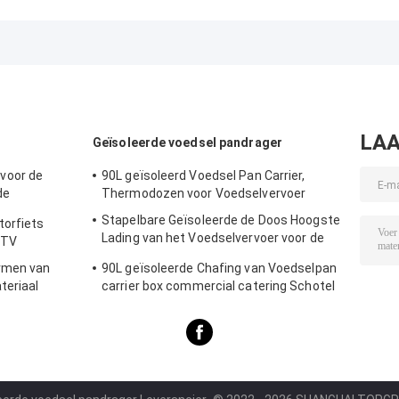
LAA
Geïsoleerde voedsel pandrager
voor de
90L geïsoleerd Voedsel Pan Carrier,
de
Thermodozen voor Voedselvervoer
Stapelbare Geïsoleerde de Doos Hoogste
orfiets
Lading van het Voedselvervoer voor de
ATV
Pannen van GN
rmen van
90L geïsoleerde Chafing van Voedselpan
teriaal
carrier box commercial catering Schotel
Hete Koude Koeler