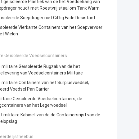
t geïsoleerde Plastiek van de het Voedselrang van
epdrager houdt met Roestvrij staal om Tank Warm
ïsoleerde Soepdrager niet Giftig Fade Resistant
soleerde Vierkante Containers van het Soepvervoer
et Wielen
ire Geïsoleerde Voedselcontainers
 militaire Geïsoleerde Rugzak van de het
llevering van Voedselcontainers Militaire
 militaire Containers van het Surplusvoedsel,
eerd Voedsel Pan Carrier
litaire Geïsoleerde Voedselcontainers, de
gcontainers van het Legervoedsel
t militaire Kabinet van de de Containersrijst van de
elopslag
eerde Ijstheebus