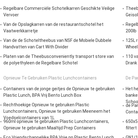
Regelbare Commerciële Schotelkarren Geschikte Veilige
Theebu
Vervoer
Geïsol
Van de Opslagkarren van de restaurantschotel het
Regelb
Vaatwerkkarretje
200lb
Van de de Schoteltheebus van NSF de Mobiele Dubbele
125L r
Handvatten van Cart With Divider
Wheel
Platen van de Theebusconveniently transport store van
110 va
de polyethyleen de Regelbare Schotel
Drank 
Opnieuw Te Gebruiken Plastic Lunchcontainers
De Pan
Containers van de jonge geitjes de Opnieuw te gebruiken
Het h
Plastic Lunch, BPA Vrij Bento Lunch Box
banket
Scho
Rechthoekige Opnieuw te gebruiken Plastic
de Pan
Lunchcontainers, Opnieuw te gebruiken Meeneem het
Contai
Voedselcontainers van 1L
960ml opnieuw te gebruiken Plastic Lunchcontainers,
650x5
Opnieuw te gebruiken Maaltijd Prep Containers
filter
Eco Vriendschappelijke BPA Vrije pp Plastic Bento Lunch
GN1/1 