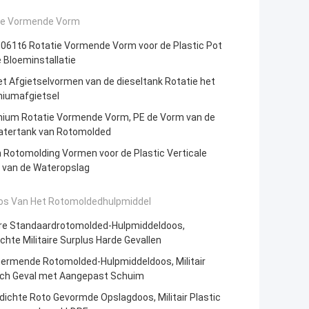
ie Vormende Vorm
061t6 Rotatie Vormende Vorm voor de Plastic Pot
 Bloeminstallatie
t Afgietselvormen van de dieseltank Rotatie het
niumafgietsel
nium Rotatie Vormende Vorm, PE de Vorm van de
atertank van Rotomolded
Rotomolding Vormen voor de Plastic Verticale
 van de Wateropslag
os Van Het Rotomoldedhulpmiddel
aire Standaardrotomolded-Hulpmiddeldoos,
chte Militaire Surplus Harde Gevallen
ermende Rotomolded-Hulpmiddeldoos, Militair
ch Geval met Aangepast Schuim
ichte Roto Gevormde Opslagdoos, Militair Plastic