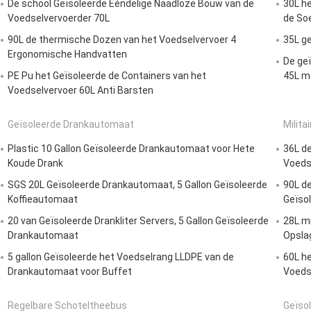
De school Geïsoleerde Ééndelige Naadloze Bouw van de
30L he
Voedselvervoerder 70L
de So
90L de thermische Dozen van het Voedselvervoer 4
35L ge
Ergonomische Handvatten
De geï
PE Pu het Geïsoleerde de Containers van het
45L m
Voedselvervoer 60L Anti Barsten
Geïsoleerde Drankautomaat
Milita
Plastic 10 Gallon Geïsoleerde Drankautomaat voor Hete
36L de
Koude Drank
Voedse
SGS 20L Geïsoleerde Drankautomaat, 5 Gallon Geïsoleerde
90L de
Koffieautomaat
Geïsol
20 van Geïsoleerde Drankliter Servers, 5 Gallon Geïsoleerde
28L mi
Drankautomaat
Opsla
5 gallon Geïsoleerde het Voedselrang LLDPE van de
60L he
Drankautomaat voor Buffet
Voeds
Regelbare Schoteltheebus
Geïsol