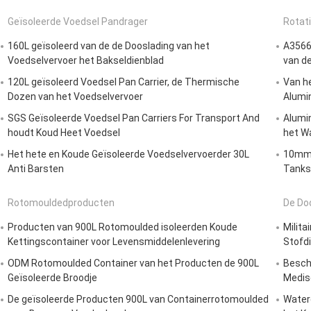
Geïsoleerde Voedsel Pandrager
Rotat
160L geïsoleerd van de de Dooslading van het
A3566
Voedselvervoer het Bakseldienblad
van de
120L geïsoleerd Voedsel Pan Carrier, de Thermische
Van he
Dozen van het Voedselvervoer
Alumi
SGS Geïsoleerde Voedsel Pan Carriers For Transport And
Alumi
houdt Koud Heet Voedsel
het W
Het hete en Koude Geïsoleerde Voedselvervoerder 30L
10mm 
Anti Barsten
Tanks
Rotomouldedproducten
De Do
Producten van 900L Rotomoulded isoleerden Koude
Milit
Kettingscontainer voor Levensmiddelenlevering
Stofdi
ODM Rotomoulded Container van het Producten de 900L
Besch
Geïsoleerde Broodje
Medis
De geïsoleerde Producten 900L van Containerrotomoulded
Waterd