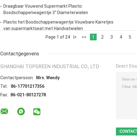
Draagbaar Vouwend Supermarkt Plastic
Boodschappenwagentje 3“ Diameterwielen
Plastic het Boodschappenwagentje Vouwbare Karretjes
van supermarktseat met Handvatwielen
Page 1 of 24
|<
<<
1
2
3
4
5
Contactgegevens
SHANGHAI TOPGREEN INDUSTRIAL CO., LTD
Direct Stu
Contactpersoon:
Mrs. Wendy
Tel.:
86-17701217356
Fax:
86-021-80127278