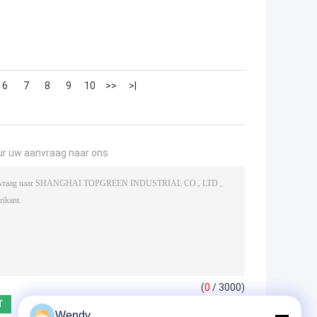
6
7
8
9
10
>>
>|
ur uw aanvraag naar ons
(
0
/ 3000)
Wendy