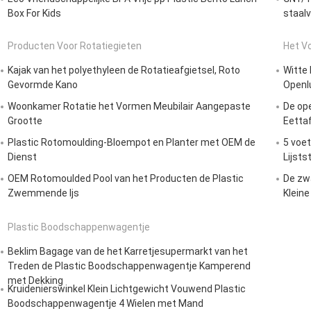
Box For Kids
staal
Producten Voor Rotatiegieten
Het V
Kajak van het polyethyleen de Rotatieafgietsel, Roto
Witte
Gevormde Kano
Openlu
Woonkamer Rotatie het Vormen Meubilair Aangepaste
De ope
Grootte
Eettaf
Plastic Rotomoulding-Bloempot en Planter met OEM de
5 voe
Dienst
Lijsts
OEM Rotomoulded Pool van het Producten de Plastic
De zwa
Zwemmende Ijs
Klein
Plastic Boodschappenwagentje
Beklim Bagage van de het Karretjesupermarkt van het
Treden de Plastic Boodschappenwagentje Kamperend
met Dekking
Kruidenierswinkel Klein Lichtgewicht Vouwend Plastic
Boodschappenwagentje 4 Wielen met Mand