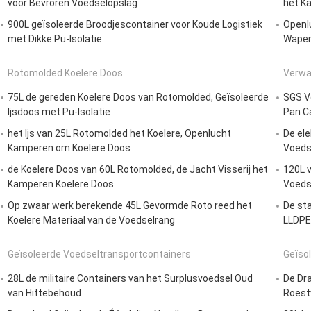
voor Bevroren Voedselopslag
het K
900L geïsoleerde Broodjescontainer voor Koude Logistiek
Openl
met Dikke Pu-Isolatie
Wapen
Rotomolded Koelere Doos
Verwa
75L de gereden Koelere Doos van Rotomolded, Geïsoleerde
SGS V
Ijsdoos met Pu-Isolatie
Pan Ca
het Ijs van 25L Rotomolded het Koelere, Openlucht
De ele
Kamperen om Koelere Doos
Voeds
de Koelere Doos van 60L Rotomolded, de Jacht Visserij het
120L v
Kamperen Koelere Doos
Voeds
Op zwaar werk berekende 45L Gevormde Roto reed het
De sta
Koelere Materiaal van de Voedselrang
LLDPE 
Geïsoleerde Voedseltransportcontainers
Geïso
28L de militaire Containers van het Surplusvoedsel Oud
De Dra
van Hittebehoud
Roestv