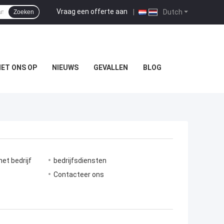
Vraag een offerte aan
|
Dutch
Zoeken
ET ONS OP
NIEUWS
GEVALLEN
BLOG
et bedrijf
bedrijfsdiensten
e
Contacteer ons