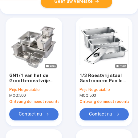
Geef uw vereiste
GN1/1 van het de
1/3 Roestvrij staal
Grootteroestvrije
Gastronorm Pan Ice
staal van het
Cream Buffet
Prijs:
Negociable
Prijs:
Negociable
roestvrij
Container
MOQ:
500
MOQ:
500
staalvoedsel de Pan,
Standaardpan van GN
Ontvang de meest recente Prijs
Ontvang de meest recente Prij
Contact nu
Contact nu