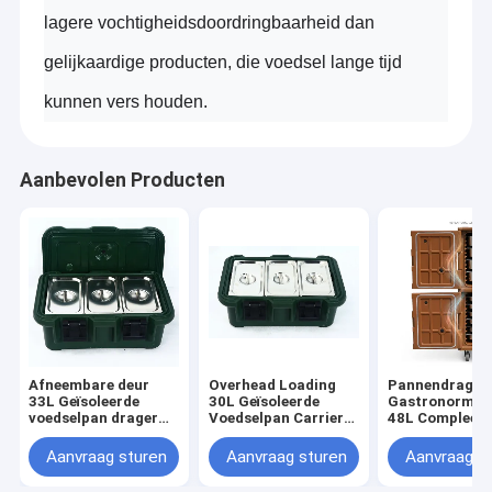
lagere vochtigheidsdoordringbaarheid dan
gelijkaardige producten, die voedsel lange tijd
kunnen vers houden.
Aanbevolen Producten
Thuis
Afneembare deur
Overhead Loading
Pannendrager
BEDRIJFprofiel
33L Geïsoleerde
30L Geïsoleerde
Gastronormpa
Producten
Onze fabriek wordt gevestigd in de industriezone van Fengxian,
voedselpan drager
Voedselpan Carrier
48L Compleet
Uitgebreide retentie
Rotomolded
Pannentransp
Shanghai dat 30 minuten door auto aan de Hongqiao-luchthaven
Rotomolded GN Pan
Transport Container
Inclusief
Aanvraag sturen
Aanvraag sturen
Aanvraag s
en opstelling in jaar 2011 is. Wij specialiseerden ons in de
Over ons
Transport Box
Compatibel met GN
roestvrijstale
productie van en het ontwerpen van een brede waaier van
1/1 Pannen
pannen