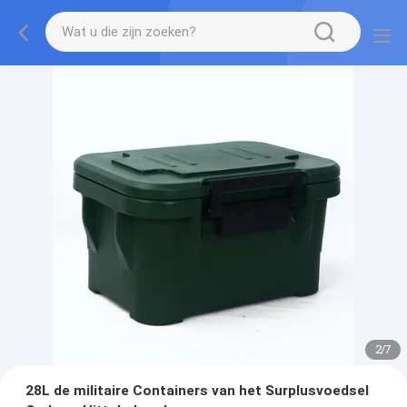
2
/
7
28L de militaire Containers van het Surplusvoedsel