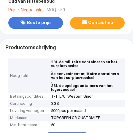
Oud van Hittebehoud
Prijs：Negociable
MOQ：50
Beste prijs
Contact nu
Productomschrijving
28L de militaire containers van het
surplusvoedsel
,
de conveninent militaire containers
Hoog licht
van het surplusvoedsel
,
28L de opslagcontainers van het
legervoedsel
Betalingscondities
T/T, L/C, Western Union
Certificering
SGS
Levering vermogen
5000pcs per maand
Merknaam
TOPGREEN OR CUSTOMIZE
Min. bestelaantal
50