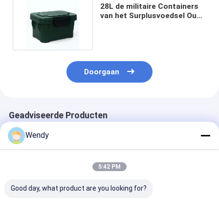
28L de militaire Containers
van het Surplusvoedsel Oud
van Hittebehoud
Doorgaan
Geadviseerde Producten
Wendy
5:42 PM
Good day, what product are you looking for?
110L Hotel Food Pan
70L GN Pan Carrier
Duurzame 100
Carrier Box Premium
Gastronorm Pans
Geïsoleerde