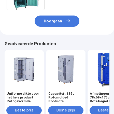
Doorgaan
Geadviseerde Producten
Uniforme dikte door
Capaciteit 135L
Afmetingen do
het hele product
Rotomolded
78x69x475cm
Rotogevormde
Products
Rotatiegiette
producten met
vervaardigd met
Zorgt voor
radiografische
behulp van Roto
Consistente
Beste prijs
Beste prijs
Beste pri
besturing Stijl RC
Molded Technology
Geïsoleerde Tif