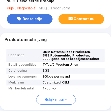
900L Geïsoleerde Broodje
Prijs：Negociable
MOQ：1 voor vorm
Beste prijs
Contact nu
Productomschrijving
,
ODM Rotomoulded Producten
Hoog licht
,
SGS Rotomoulded Producten
900L geïsoleerde broodjescontainer
Betalingscondities
T/T, L/C, Western Union
Certificering
SGS
Levering vermogen
800pcs per maand
Merknaam
Customized, OEM
Min. bestelaantal
1 voor vorm
Bekijk meer