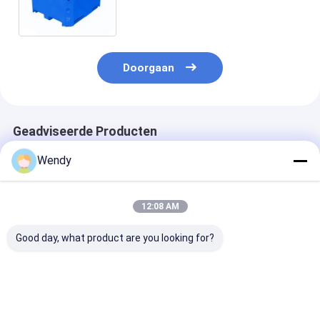
Doorgaan
Geadviseerde Producten
Wendy
12:08 AM
Good day, what product are you looking for?
TOPGREEN 25QT
Grote capaciteit
1000L geïsolee
Ultra-duurzame
rotomolded ijskist
plastic ijskoel
rotomolded
1000L
Rotomolded G
draagbare koeler de
capaciteit vis-
ultieme oplossing
zeevruchtenop
Beste prijs
Beste prijs
Beste pri