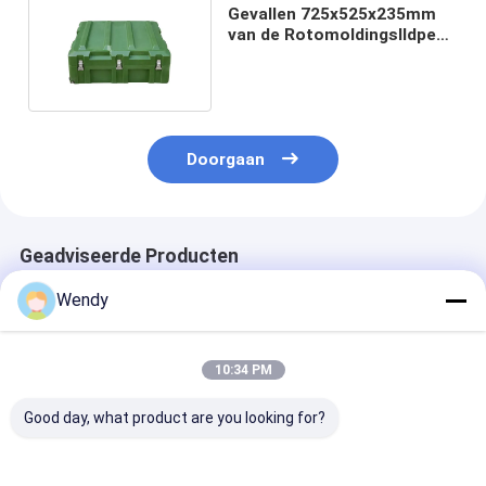
Gevallen 725x525x235mm
van de Rotomoldingslldpe
Militaire Opslag
Doorgaan
Geadviseerde Producten
Wendy
10:34 PM
Good day, what product are you looking for?
UV-stabilisatie
Vergrendelbare
Slagvaste
Rotomolded Toolbox
rotomolded
rotatiegegote