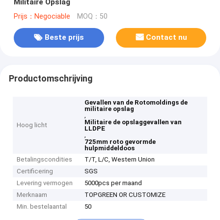
Militaire Opslag
Prijs：Negociable
MOQ：50
Beste prijs
Contact nu
Productomschrijving
Gevallen van de Rotomoldings de
militaire opslag
,
Militaire de opslaggevallen van
Hoog licht
LLDPE
,
725mm roto gevormde
hulpmiddeldoos
Betalingscondities
T/T, L/C, Western Union
Certificering
SGS
Levering vermogen
5000pcs per maand
Merknaam
TOPGREEN OR CUSTOMIZE
Min. bestelaantal
50